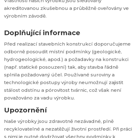
Vlastnosti našich výrobků jsou sledovány
akreditovanou zkušebnou a průběžně oveřovány ve
výrobním závodě.
Doplňující informace
Před realizací stavebních konstrukcí doporučujeme
odborně posoudit místní podmínky (geologické,
hydrogeologické, apod.) a požadavky na konstrukci
(např. statické posouzení) tak, aby stavba řádně
splnila požadovaný účel. Používané suroviny a
technologické postupy výroby neumožnují zajistit
stálost odstínu a pórovitost tvárnic, což však není
považováno za vadu výrobku.
Upozornění
Naše výrobky jsou zdravotně nezávadné, plně
recyklovatelné a nezatěžují životní prostředí. Při práci
s nimi je nutné dodržovat všechny podmínky k