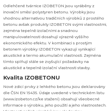
Odlehčené tvárnice IZOBETON jsou vyráběny z
inovační směsí polystyren betonu. Výrobky jsou
vhodnou alternativou tradičních výrobků z prostého
betonu avšak produkty IZOBETON svými vlastnostmi,
zejména tepelně izolačními a snadnou
manipulovatelnosti dosahují výrazně vyššího
ekonomického efektu. V kombinaci s prostým
betonem výrobky IZOBETON vykazují vynikající
akustické a termo akumulační vlastnosti. Zejména
tímto splňují stále se zvyšující požadavky na
akustické a tepelně izolační vlastnosti stavby.
Kvalita IZOBETONU
Nové zdicí prvky z lehkého betonu jsou deklarovány
dle ČSN EN 15435. Údaje uvedené v technickém listu
(www.izobeton.cz/ke stažení) obsahují všeobecné
informace o výrobku, jeho použití a jeho vlastnostech.